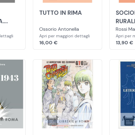
E
TUTTO IN RIMA
SOCIO
A.
RURAL
RIA DI
Ossorio Antonella
DELL'
Rossi Ma
ettagli
Apri per maggiori dettagli
Matilde,
Apri per 
PER GLI
16,00 €
13,90 €
Michelan
PROFE
L'AGR
CON E
ESPAN