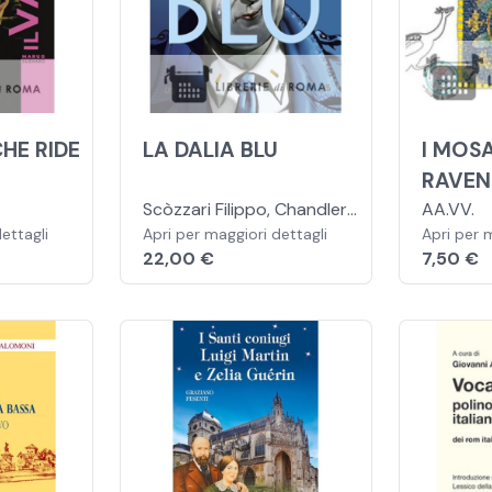
CHE RIDE
LA DALIA BLU
I MOSA
RAVE
Scòzzari Filippo, Chandler
AA.VV.
ettagli
Raymond
Apri per maggiori dettagli
Apri per 
22,00 €
7,50 €