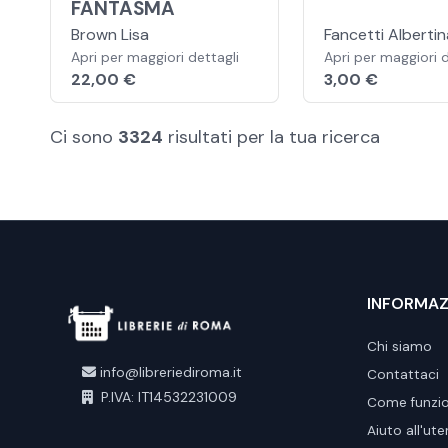
FANTASMA
Brown Lisa
Fancetti Alberti
Apri per maggiori dettagli
Apri per maggiori d
22,00 €
3,00 €
Ci sono
3324
risultati per la tua ricerca
INFORMAZ
Chi siamo
info@libreriediroma.it
Contattaci
P.IVA: IT14532231009
Come funzi
Aiuto all'ut