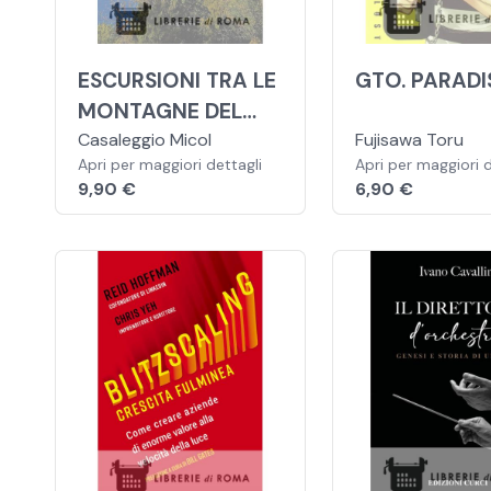
ESCURSIONI TRA LE
GTO. PARADI
MONTAGNE DEL
MARE. 17 ITINERARI
Casaleggio Micol
Fujisawa Toru
Apri per maggiori dettagli
Apri per maggiori d
IN LIGURIA
9,90 €
6,90 €