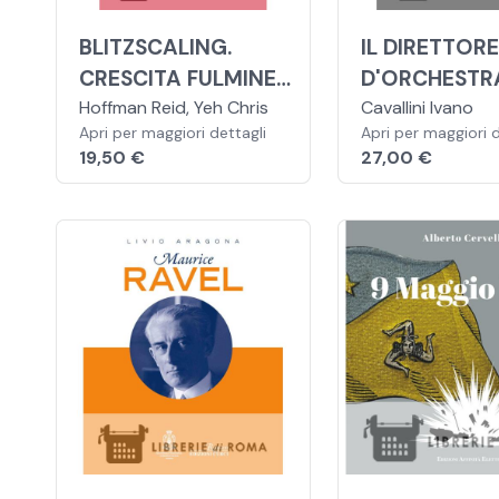
BLITZSCALING.
IL DIRETTOR
CRESCITA FULMINEA.
D'ORCHESTR
COME CREARE
Hoffman Reid, Yeh Chris
GENESI E STO
Cavallini Ivano
Apri per maggiori dettagli
Apri per maggiori d
AZIENDE DI ENORME
UN'ARTE
19,50 €
27,00 €
VALORE ALLA
VELOCITÀ DELLA
LUCE