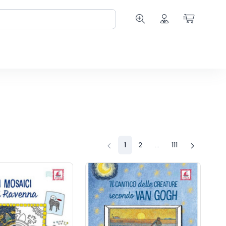
1
2
...
111