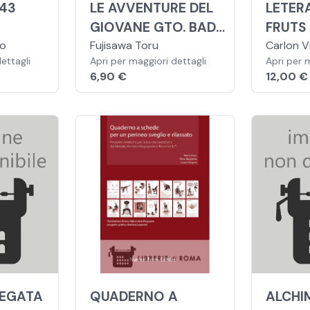
943
LE AVVENTURE DEL
LETER
GIOVANE GTO. BAD
FRUTS
to
COMPANY
Fujisawa Toru
Carlon Vi
ettagli
Apri per maggiori dettagli
Adriana, 
Apri per 
6,90 €
12,00 €
REGATA
QUADERNO A
ALCHI