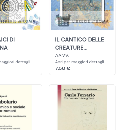
ICI DI
IL CANTICO DELLE
NNA
CREATURE
SECONDO VAN
AA.VV.
maggiori dettagli
Apri per maggiori dettagli
GOGH
7,50 €