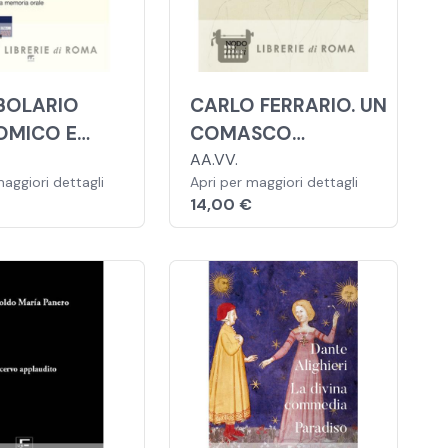
BOLARIO
CARLO FERRARIO. UN
OMICO E
COMASCO
LE ITALIANO-
IRREGOLARE
AA.VV.
maggiori dettagli
Apri per maggiori dettagli
Ì DEI ROM
14,00 €
NI DI ANTICO
IAMENTO