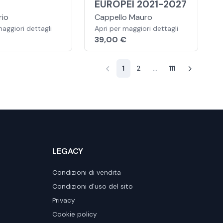
EUROPEI 2021-2027
rio
Cappello Mauro
maggiori dettagli
Apri per maggiori dettagli
39,00 €
1
2
...
111
LEGACY
Condizioni di vendita
Condizioni d'uso del sito
Privacy
Cookie policy