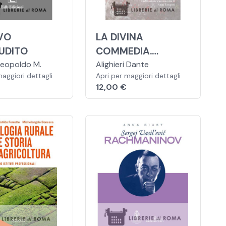
RVO
LA DIVINA
UDITO
COMMEDIA.
Leopoldo M.
PARADISO
Alighieri Dante
maggiori dettagli
Apri per maggiori dettagli
12,00 €