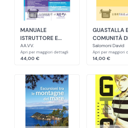
MANUALE
GUASTALLA E
ISTRUTTORE E
COMUNITÀ D
ISTRUTTORE
AA.VV.
BASSA NEL 
Salomoni David
Apri per maggiori dettagli
Apri per maggiori d
DIRETTIVO
MEDIOEVO
44,00 €
14,00 €
CONTABILE AREA
ECONOMICO
FINANZIARIA CAT. C-
D. MANUALE TEORIA
E QUIZ SUDDIVISI PER
CIASCUN CAPITOLO
2024