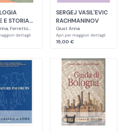
LOGIA
SERGEJ VASIL'EVIC
E E STORIA
RACHMANINOV
AGRICOLTURA.
rina, Ferretto
Giust Anna
 Bonessa
maggiori dettagli
Apri per maggiori dettagli
 IST.
15,00 €
gelo
SSIONALI PER
ICOLTURA.
-BOOK. CON
SIONE ONLINE