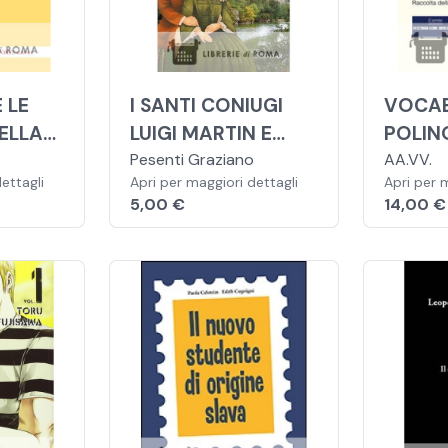
 LE
I SANTI CONIUGI
VOCA
ELLA
LUIGI MARTIN E
POLIN
TARDO
ZELIA GUÉRIN
Pesenti Graziano
SOCIA
AA.VV.
ettagli
Apri per maggiori dettagli
Apri per 
ROMAN
5,00 €
14,00 €
ITALIA
INSED