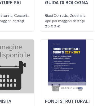
ATURE PAI
GUIDA DI BOLOGNA
ttorina, Cesselli
Ricci Corrado, Zucchini
Appi Elvia
maggiori dettagli
Guido
Apri per maggiori dettagli
25,00 €
MISTA
FONDI STRUTTURALI