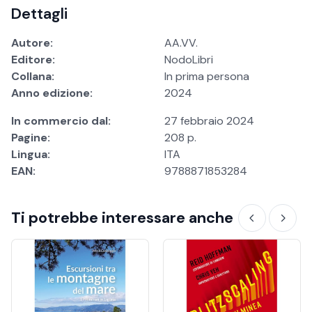
Dettagli
Autore:
AA.VV.
Editore:
NodoLibri
Collana:
In prima persona
Anno edizione:
2024
In commercio dal:
27 febbraio 2024
Pagine:
208 p.
Lingua:
ITA
EAN:
9788871853284
Ti potrebbe interessare anche