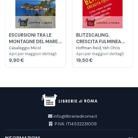
ESCURSIONI TRA LE
BLITZSCALING.
MONTAGNE DEL MARE.
CRESCITA FULMINEA.
17 ITINERARI IN LIGURIA
Casaleggio Micol
COME CREARE AZIENDE
Hoffman Reid, Yeh Chris
Apri per maggiori dettagli
Apri per maggiori dettagli
DI ENORME VALORE
9,90 €
19,50 €
ALLA VELOCITÀ DELLA
LUCE
info@libreriediroma.it
P.IVA: IT14532231009