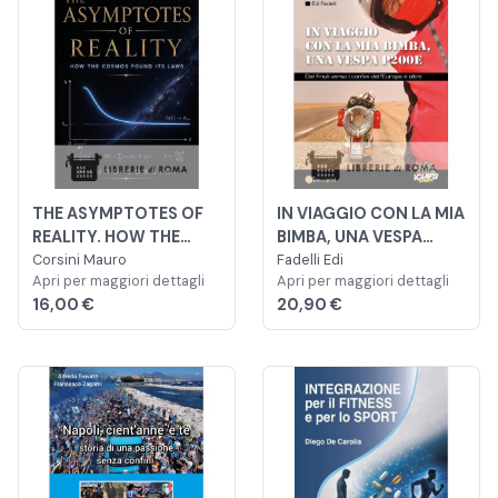
THE ASYMPTOTES OF
IN VIAGGIO CON LA MIA
REALITY. HOW THE
BIMBA, UNA VESPA
COSMOS FOUND ITS
Corsini Mauro
P200E. DAL FRIULI
Fadelli Edi
Apri per maggiori dettagli
Apri per maggiori dettagli
LAWS
VERSO I CONFINI
16,00 €
20,90 €
DELL'EUROPA E OLTRE