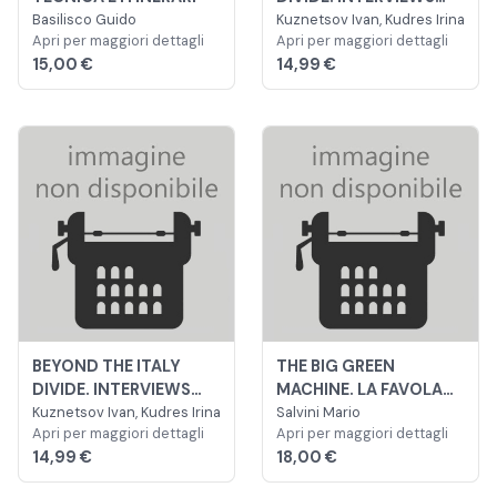
Basilisco Guido
WITH ITALIAN
Kuznetsov Ivan, Kudres Irina
Apri per maggiori dettagli
Apri per maggiori dettagli
BIKEPACKING PIONEERS
15,00 €
14,99 €
BEYOND THE ITALY
THE BIG GREEN
DIVIDE. INTERVIEWS
MACHINE. LA FAVOLA
WITH ITALIAN
Kuznetsov Ivan, Kudres Irina
CHE HA FATTO
Salvini Mario
Apri per maggiori dettagli
Apri per maggiori dettagli
BIKEPACKING PIONEERS
INNAMORARE UNA
14,99 €
18,00 €
CITTÀ