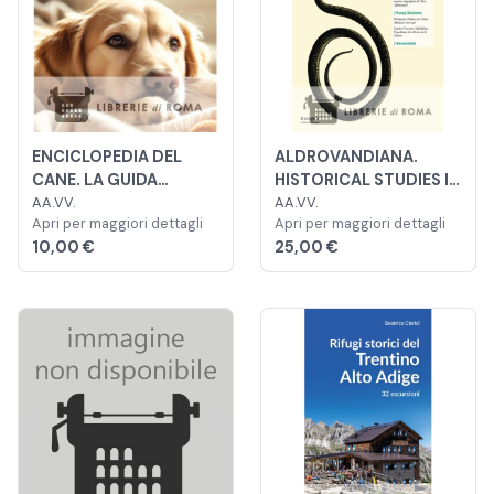
ENCICLOPEDIA DEL
ALDROVANDIANA.
CANE. LA GUIDA
HISTORICAL STUDIES IN
FONDAMENTALE PER
AA.VV.
NATURAL HISTORY
AA.VV.
Apri per maggiori dettagli
Apri per maggiori dettagli
CONOSCERE E CAPIRE IL
10,00 €
25,00 €
NOSTRO AMICO A
QUATTRO ZAMPE