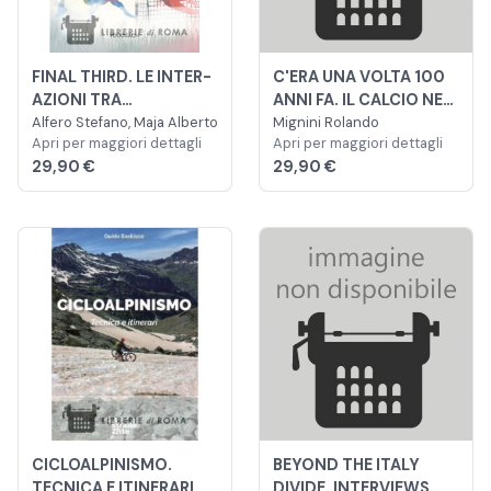
FINAL THIRD. LE INTER-
C'ERA UNA VOLTA 100
AZIONI TRA
ANNI FA. IL CALCIO NEL
ATTACCANTI E
Alfero Stefano, Maja Alberto
LAZIO FRA LE DUE
Mignini Rolando
Apri per maggiori dettagli
Apri per maggiori dettagli
PORTIERE NELL'ULTIMO
GUERRE 1909-1947
29,90 €
29,90 €
TERZO DI CAMPO
CICLOALPINISMO.
BEYOND THE ITALY
TECNICA E ITINERARI
DIVIDE. INTERVIEWS