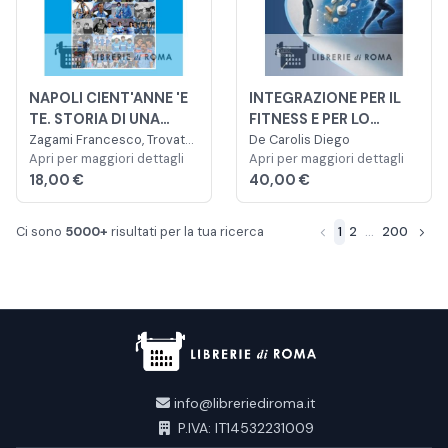
NAPOLI CIENT'ANNE 'E
INTEGRAZIONE PER IL
TE. STORIA DI UNA
FITNESS E PER LO
PASSIONE SENZA
Zagami Francesco, Trovato
SPORT
De Carolis Diego
Alfredo
Apri per maggiori dettagli
Apri per maggiori dettagli
CONFINI
18,00 €
40,00 €
Ci sono
5000+
risultati per la tua ricerca
1
2
...
200
info@libreriediroma.it
P.IVA: IT14532231009