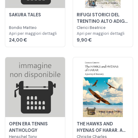
SAKURA TALES
RIFUGI STORICI DEL
TRENTINO ALTO ADIGE.
Bondio Matteo
32 ESCURSIONI
Clerici Beatrice
Apri per maggiori dettagli
Apri per maggiori dettagli
24,00 €
9,90 €
OPEN ERA TENNIS
THE HAWKS AND
ANTHOLOGY
HYENAS OF HARAR. A
Henschel Tony
JOURNEY OF
Christie Charles