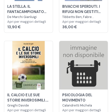
LA STELLA. IL
BIVACCHI SPERDUTI. I
FANTACAMPIONATO
RIFUGI NON GESTITI
DELLO SCUDETTO DEL
De Marchi Gianluigi
DELLE ALPI
Tibbetts Ben, Fabre
Apri per maggiori dettagli
Valentine
Apri per maggiori dettagli
GENOA
13,90 €
36,00 €
IL CALCIO E LE SUE
PSICOLOGIA DEL
STORIE INVEROSIMILI.
MOVIMENTO
TRUFFATORI, EROI PER
Greghi Davide
Calandretti Michela
Apri per maggiori dettagli
Apri per maggiori dettagli
CASO E VITTIME DEL