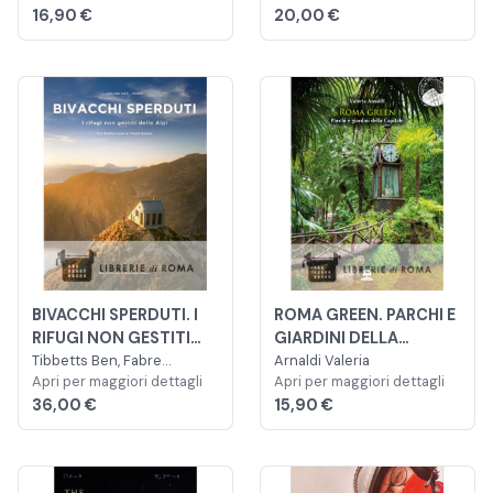
16,90 €
20,00 €
BEFFARDO DESTINO
DAL 1914 AD OGGI
BIVACCHI SPERDUTI. I
ROMA GREEN. PARCHI E
RIFUGI NON GESTITI
GIARDINI DELLA
DELLE ALPI
Tibbetts Ben, Fabre
CAPITALE
Arnaldi Valeria
Valentine
Apri per maggiori dettagli
Apri per maggiori dettagli
36,00 €
15,90 €