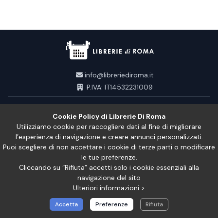
info@libreriediroma.it
P.IVA: IT14532231009
INFORMAZIONI
Cookie Policy di Librerie Di Roma
Utilizziamo cookie per raccogliere dati al fine di migliorare
LINK VELOCI
l’esperienza di navigazione e creare annunci personalizzati.
Puoi scegliere di non accettare i cookie di terze parti o modificare
le tue preferenze.
LEGACY
Cliccando su “Rifiuta” accetti solo i cookie essenziali alla
navigazione del sito
Ulteriori informazioni >
Accetta
Preferenze
Rifiuta