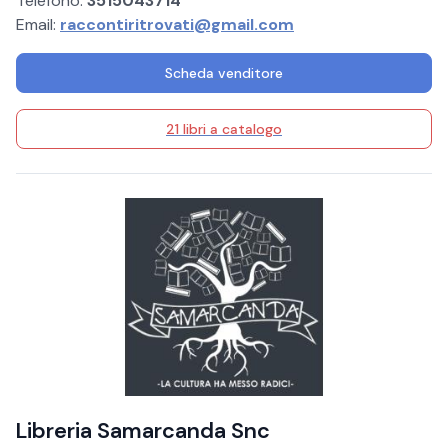
Telefono:
3515043714
Email:
raccontiritrovati@gmail.com
Scheda venditore
21 libri a catalogo
Libreria Samarcanda Snc