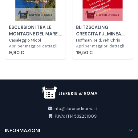
ESCURSIONI TRA LE
BLITZSCALING.
MONTAGNE DEL MARE.
CRESCITA FULMINEA.
17 ITINERARI IN LIGURIA
Casaleggio Micol
COME CREARE AZIENDE
Hoffman Reid, Yeh Chris
Apri per maggiori dettagli
Apri per maggiori dettagli
DI ENORME VALORE
9,90 €
19,50 €
ALLA VELOCITÀ DELLA
LUCE
info@libreriediroma.it
P.IVA: IT14532231009
INFORMAZIONI