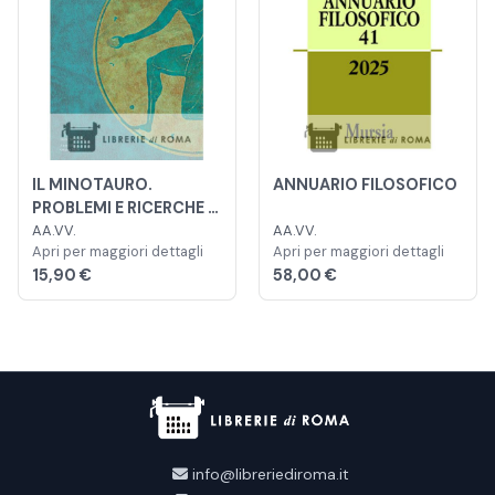
IL MINOTAURO.
ANNUARIO FILOSOFICO
PROBLEMI E RICERCHE DI
PSICOLOGIA DEL
AA.VV.
AA.VV.
Apri per maggiori dettagli
Apri per maggiori dettagli
PROFONDO
15,90 €
58,00 €
info@libreriediroma.it