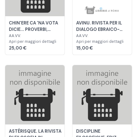
CHIN'ERE CA 'NA VOTA
AVINU. RIVISTA PER IL
DICIE... PROVERBI,
DIALOGO EBRAICO-
MOTTI E MODI DI DIRE A
AA.VV.
CRISTIANO.
AA.VV.
Apri per maggiori dettagli
Apri per maggiori dettagli
LONGOBARDI
QUADRIMESTRALE
25,00 €
15,00 €
ASTÉRISQUE. LA RIVISTA
DISCIPLINE