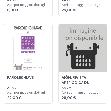
AA.VV.
AA.VV.
Apri per maggiori dettagli
Apri per maggiori dettagli
8,00 €
25,00 €
PAROLECHIAVE
AIÒN. RIVISTA
APERIODICA DI
AA.VV.
FILOSOFIA ERMETICA
AA.VV.
Apri per maggiori dettagli
Apri per maggiori dettagli
22,00 €
28,00 €