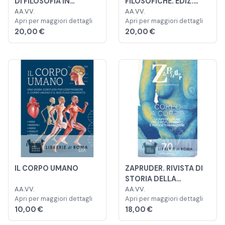
DI FILOSOFIA IN
FILOSOFICHE. EDIZ.
MOVIMENTO
AA.VV.
ITALIANA E INGLESE
AA.VV.
Apri per maggiori dettagli
Apri per maggiori dettagli
20,00 €
20,00 €
IL CORPO UMANO
ZAPRUDER. RIVISTA DI
STORIA DELLA
AA.VV.
CONFLITTUALITÀ
AA.VV.
Apri per maggiori dettagli
Apri per maggiori dettagli
SOCIALE
10,00 €
18,00 €