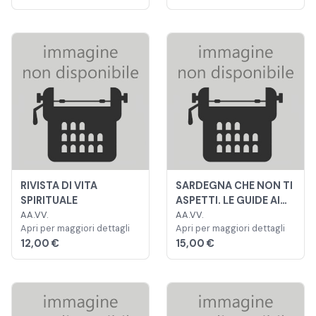
RIVISTA DI VITA
SARDEGNA CHE NON TI
SPIRITUALE
ASPETTI. LE GUIDE AI
AA.VV.
SAPORI E AI PIACERI
AA.VV.
Apri per maggiori dettagli
Apri per maggiori dettagli
12,00 €
15,00 €