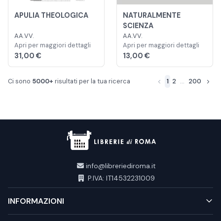
APULIA THEOLOGICA
NATURALMENTE
SCIENZA
AA.VV.
AA.VV.
Apri per maggiori dettagli
Apri per maggiori dettagli
31,00 €
13,00 €
Ci sono
5000+
risultati per la tua ricerca
1
2
...
200
info@libreriediroma.it
P.IVA: IT14532231009
INFORMAZIONI