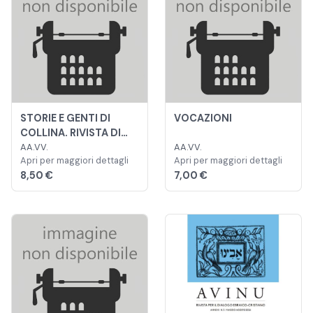
STORIE E GENTI DI
VOCAZIONI
COLLINA. RIVISTA DI
CULTURA E ATTUALITÀ
AA.VV.
AA.VV.
Apri per maggiori dettagli
Apri per maggiori dettagli
DEL TERRITORIO
8,50 €
7,00 €
COLLINARE TRA PO E
MONFERRATO