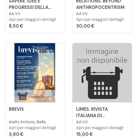
SAPERE. IDEE E
RELATIONS. BEYOND
PROGRESSI DELLA
ANTHROPOCENTRISM
SCIENZA
AA.VV.
AA.VV.
Apri per maggiori dettagli
Apri per maggiori dettagli
8,50 €
30,00 €
BREVIS
LIMES. RIVISTA
ITALIANA DI
Aiello Antonio, Bella
GEOPOLITICA
AA.VV.
Francesca, Alario Spadaro
Apri per maggiori dettagli
Apri per maggiori dettagli
Giuseppe
3,90 €
15,00 €