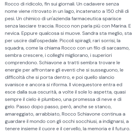
Rocco di ridicolo, fin sui giornali. Un cadavere senza
nome viene ritrovato in un lago, incatenato a 150 chili di
pesi. Un chimico di un'azienda farmaceutica sparisce
senza lasciare traccia. Rocco non parla più con Marina. E
nevica. Eppure qualcosa si muove. Sandra sta meglio, sta
per uscire dall'ospedale. Piccoli spiragli, rari sorrisi, la
squadra, come la chiama Rocco con un filo di sarcasmo,
sembra crescere, i colleghi migliorano, i superiori
comprendono. Schiavone a tratti sembra trovare le
energie per affrontare gli eventi che si susseguono, le
difficoltà che si porta dentro, e poi quello slancio
svanisce e ancora si riforma. Il vicequestore entra ed
esce dalla sua oscurità, a volte il sole lo aspetta, quasi
sempre il cielo è plumbeo, una promessa di neve e di
gelo. Passo dopo passo, però, anche se stanco,
amareggiato, arrabbiato, Rocco Schiavone continua a
guardare il mondo con gli occhi socchiusi, a indignarsi, a
tenere insieme il cuore e il cervello, la memoria e il futuro.