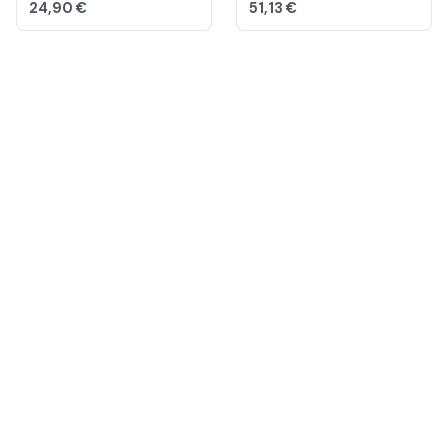
24,90 €
51,13 €
INFORMAZIONI,
CURIOSITÀ E IMMAGINI