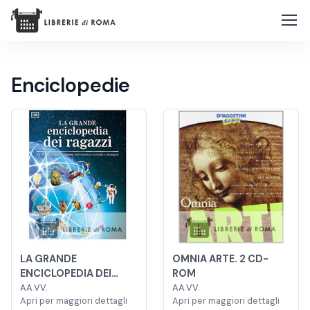
Enciclopedie
LA GRANDE
OMNIA ARTE. 2 CD-
ENCICLOPEDIA DEI
ROM
RAGAZZI. UN VOLUME
AA.VV.
AA.VV.
Apri per maggiori dettagli
Apri per maggiori dettagli
COMPLETO, RICCO DI