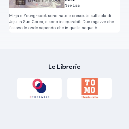
See Lisa
Mi-ja e Young-sook sono nate e cresciute sull'isola di
N
Jeju, in Sud Corea, e sono inseparabili. Due ragazze che
r
fissano le onde sapendo che in quelle acque è...
v
Le Librerie