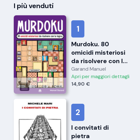
I più venduti
1
Murdoku. 80
omicidi misteriosi
da risolvere con la
logica. Il primo
Garand Manuel
Apri per maggiori dettagli
libro che unisce
14,90 €
crime e sudoku
2
I convitati di
pietra